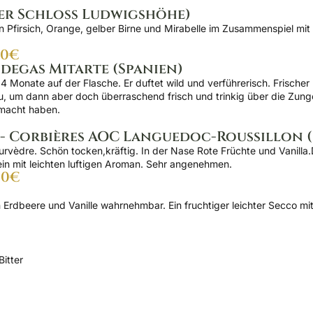
er Schloß Ludwigshöhe)
on Pfirsich, Orange, gelber Birne und Mirabelle im Zusammenspiel mi
00€
odegas Mitarte (Spanien)
Monate auf der Flasche. Er duftet wild und verführerisch. Frischer 
u, um dann aber doch überraschend frisch und trinkig über die Zung
emacht haben.
 - Corbières AOC Languedoc-Roussillon 
dre. Schön tocken,kräftig. In der Nase Rote Früchte und Vanilla.Di
n mit leichten luftigen Aroman. Sehr angenehmen.
,00€
n Erdbeere und Vanille wahrnehmbar. Ein fruchtiger leichter Secco m
itter