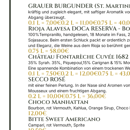
GRAUER BURGUNDER (St. Martin
kräftig und zugleich elegant, mit saftiger Aromatik v
Abgang überzeugt.
0.1 L = 7,00€
0.2 L = 11,00€
0.75 L = 40,
Rioja Alavesa DOCa RESERVA - B
100%Tempranillo, handgelesen, 18 Monate im Fass, 24 
Sojasauce. Beim ersten Schluck packt er ordentlich z
und Eleganz, die Weine aus dem Rioja so berühmt g
0.75 L = 58,00€
Château Fontarèche Cuvée 1682
35% Syrah. 35%, Piquepoul,15% Carignan & 15% Mourvè
Eine spannende Kombination von einem trockenen Wei
0.1 L = 7,50€
0.2 L = 12,00€
0.75 L = 43
SECCO ROSÉ
mit einer feinen Perlung. In der Nase sind Aromen vo
Mousseux und einem fruchtigen Abgang.
0.2 L = 10,00€
0.75 L = 36,00€
Choco Manhattan
Bourbon, rot Vermouth, Kahlua, Orange Sirup, Choco B
12,00€
Bitte Sweet Americano
Campari, rot Vermouth, Sprite